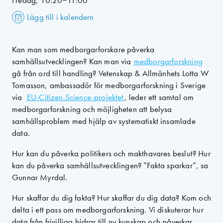
Fredag, 10:20–11:00
Lägg till i kalendern
Kan man som medborgarforskare påverka
samhällsutvecklingen? Kan man via
medborgarforskning
gå från ord till handling? Vetenskap & Allmänhets Lotta W
Tomasson, ambassadör för medborgarforskning i Sverige
via
EU-Citizen.Science-projektet
, leder ett samtal om
medborgarforskning och möjligheten att belysa
samhällsproblem med hjälp av systematiskt insamlade
data.
Hur kan du påverka politikers och makthavares beslut? Hur
kan du påverka samhällsutvecklingen? ”Fakta sparkar”, sa
Gunnar Myrdal.
Hur skaffar du dig fakta? Hur skaffar du dig data? Kom och
delta i ett pass om medborgarforskning. Vi diskuterar hur
data från frivilliga bidrar till ny kunskap och påverkar