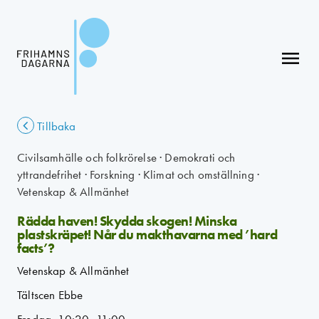
menu
Tillbaka
Civilsamhälle och folkrörelse
·
Demokrati och
yttrandefrihet
·
Forskning
·
Klimat och omställning
·
Vetenskap & Allmänhet
Rädda haven! Skydda skogen! Minska
plastskräpet! Når du makthavarna med ’hard
facts’?
Vetenskap & Allmänhet
Tältscen Ebbe