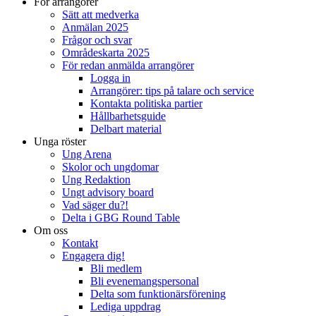
För arrangörer
Sätt att medverka
Anmälan 2025
Frågor och svar
Områdeskarta 2025
För redan anmälda arrangörer
Logga in
Arrangörer: tips på talare och service
Kontakta politiska partier
Hållbarhetsguide
Delbart material
Unga röster
Ung Arena
Skolor och ungdomar
Ung Redaktion
Ungt advisory board
Vad säger du?!
Delta i GBG Round Table
Om oss
Kontakt
Engagera dig!
Bli medlem
Bli evenemangspersonal
Delta som funktionärsförening
Lediga uppdrag