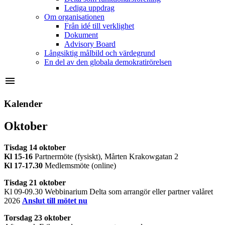
Lediga uppdrag
Om organisationen
Från idé till verklighet
Dokument
Advisory Board
Långsiktig målbild och värdegrund
En del av den globala demokratirörelsen
menu
Kalender
Oktober
Tisdag 14 oktober
Kl 15-16
Partnermöte (fysiskt), Mårten Krakowgatan 2
Kl 17-17.30
Medlemsmöte (online)
Tisdag 21 oktober
Kl 09-09.30 Webbinarium Delta som arrangör eller partner valåret
2026
Anslut till mötet nu
Torsdag 23 oktober