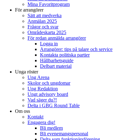
Mina Favoritprogram
För arrangörer
Sätt att medverka
Anmälan 2025
Frågor och svar
Områdeskarta 2025
För redan anmälda arrangörer
Logga in
Arrangörer: tips på talare och service
Kontakta politiska partier
Hållbarhetsguide
Delbart material
Unga röster
Ung Arena
Skolor och ungdomar
Ung Redaktion
Ungt advisory board
Vad säger du?!
Delta i GBG Round Table
Om oss
Kontakt
Engagera dig!
Bli medlem
Bli evenemangspersonal
Delta som funktionärsförening