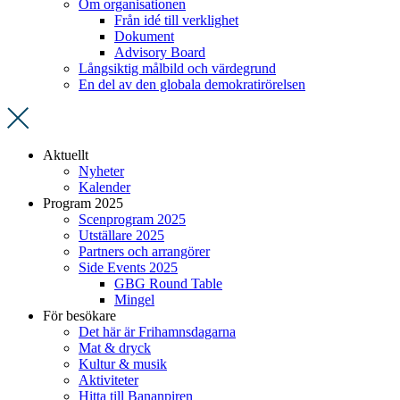
Om organisationen
Från idé till verklighet
Dokument
Advisory Board
Långsiktig målbild och värdegrund
En del av den globala demokratirörelsen
Aktuellt
Nyheter
Kalender
Program 2025
Scenprogram 2025
Utställare 2025
Partners och arrangörer
Side Events 2025
GBG Round Table
Mingel
För besökare
Det här är Frihamnsdagarna
Mat & dryck
Kultur & musik
Aktiviteter
Hitta till Bananpiren