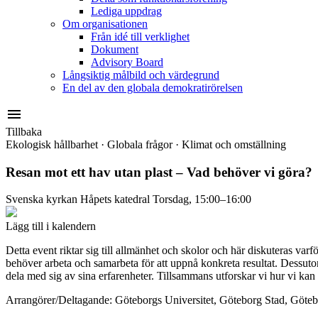
Lediga uppdrag
Om organisationen
Från idé till verklighet
Dokument
Advisory Board
Långsiktig målbild och värdegrund
En del av den globala demokratirörelsen
menu
Tillbaka
Ekologisk hållbarhet
·
Globala frågor
·
Klimat och omställning
Resan mot ett hav utan plast – Vad behöver vi göra?
Svenska kyrkan
Håpets katedral
Torsdag, 15:00–16:00
Lägg till i kalendern
Detta event riktar sig till allmänhet och skolor och här diskuteras va
behöver arbeta och samarbeta för att uppnå konkreta resultat. Dessut
dela med sig av sina erfarenheter. Tillsammans utforskar vi hur vi kan 
Arrangörer/Deltagande: Göteborgs Universitet, Göteborg Stad, Göteborg