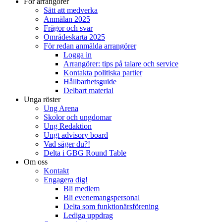
För arrangörer
Sätt att medverka
Anmälan 2025
Frågor och svar
Områdeskarta 2025
För redan anmälda arrangörer
Logga in
Arrangörer: tips på talare och service
Kontakta politiska partier
Hållbarhetsguide
Delbart material
Unga röster
Ung Arena
Skolor och ungdomar
Ung Redaktion
Ungt advisory board
Vad säger du?!
Delta i GBG Round Table
Om oss
Kontakt
Engagera dig!
Bli medlem
Bli evenemangspersonal
Delta som funktionärsförening
Lediga uppdrag