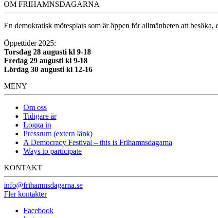
OM FRIHAMNSDAGARNA
En demokratisk mötesplats som är öppen för allmänheten att besöka, dä
Öppettider 2025:
Torsdag 28 augusti kl 9-18
Fredag 29 augusti kl 9-18
Lördag 30 augusti kl 12-16
MENY
Om oss
Tidigare år
Logga in
Pressrum (extern länk)
A Democracy Festival – this is Frihamnsdagarna
Ways to participate
KONTAKT
info@frihamnsdagarna.se
Fler kontakter
Facebook