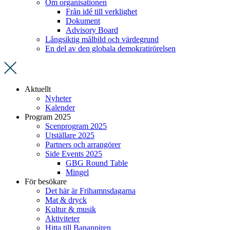
Om organisationen
Från idé till verklighet
Dokument
Advisory Board
Långsiktig målbild och värdegrund
En del av den globala demokratirörelsen
Aktuellt
Nyheter
Kalender
Program 2025
Scenprogram 2025
Utställare 2025
Partners och arrangörer
Side Events 2025
GBG Round Table
Mingel
För besökare
Det här är Frihamnsdagarna
Mat & dryck
Kultur & musik
Aktiviteter
Hitta till Bananpiren