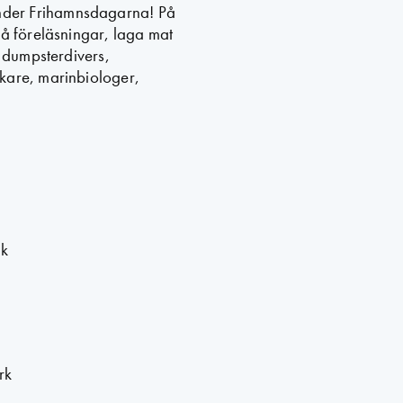
nder Frihamnsdagarna! På
på föreläsningar, laga mat
a dumpsterdivers,
kare, marinbiologer,
ik
rk