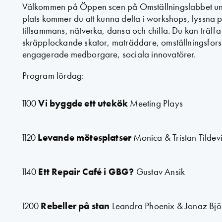
Välkommen på Öppen scen på Omställningslabbet u
plats kommer du att kunna delta i workshops, lyssna 
tillsammans, nätverka, dansa och chilla. Du kan träff
skräpplockande skator, maträddare, omställningsfors
engagerade medborgare, sociala innovatörer.
Program lördag:
1100
Vi byggde ett utekök
Meeting Plays
1120
Levande mötesplatser
Monica & Tristan Tildev
1140
Ett Repair Café i GBG?
Gustav Ansik
1200
Rebeller på stan
Leandra Phoenix & Jonaz Bjö