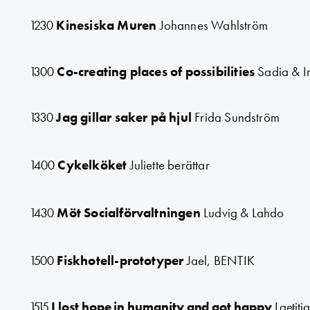
1230
Kinesiska Muren
Johannes Wahlström
1300
Co-creating places of possibilities
Sadia & I
1330
Jag gillar saker på hjul
Frida Sundström
1400
Cykelköket
Juliette berättar
1430
Möt Socialförvaltningen
Ludvig & Lahdo
1500
Fiskhotell-prototyper
Jael, BENTIK
1515
I lost hope in humanity and got happy
Laetiti