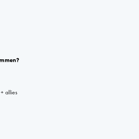
rummen?
 allies