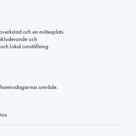
pverkstad och en mötesplats
 inkluderande och
och lokal omställning.
 Frihamnsdagarnas område.
tos