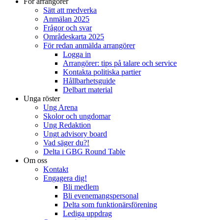
För arrangörer
Sätt att medverka
Anmälan 2025
Frågor och svar
Områdeskarta 2025
För redan anmälda arrangörer
Logga in
Arrangörer: tips på talare och service
Kontakta politiska partier
Hållbarhetsguide
Delbart material
Unga röster
Ung Arena
Skolor och ungdomar
Ung Redaktion
Ungt advisory board
Vad säger du?!
Delta i GBG Round Table
Om oss
Kontakt
Engagera dig!
Bli medlem
Bli evenemangspersonal
Delta som funktionärsförening
Lediga uppdrag