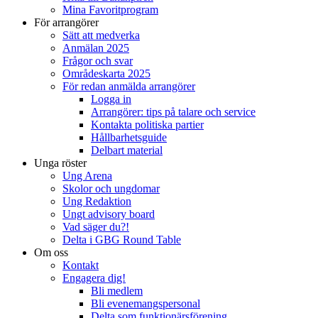
Mina Favoritprogram
För arrangörer
Sätt att medverka
Anmälan 2025
Frågor och svar
Områdeskarta 2025
För redan anmälda arrangörer
Logga in
Arrangörer: tips på talare och service
Kontakta politiska partier
Hållbarhetsguide
Delbart material
Unga röster
Ung Arena
Skolor och ungdomar
Ung Redaktion
Ungt advisory board
Vad säger du?!
Delta i GBG Round Table
Om oss
Kontakt
Engagera dig!
Bli medlem
Bli evenemangspersonal
Delta som funktionärsförening