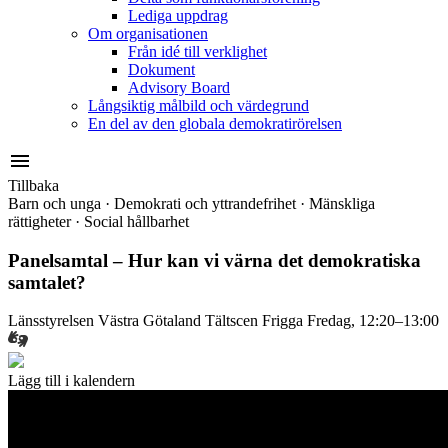
Lediga uppdrag
Om organisationen
Från idé till verklighet
Dokument
Advisory Board
Långsiktig målbild och värdegrund
En del av den globala demokratirörelsen
menu
Tillbaka
Barn och unga
·
Demokrati och yttrandefrihet
·
Mänskliga
rättigheter
·
Social hållbarhet
Panelsamtal – Hur kan vi värna det demokratiska
samtalet?
Länsstyrelsen Västra Götaland
Tältscen Frigga
Fredag, 12:20–13:00
Lägg till i kalendern