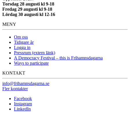
Torsdag 28 augusti kl 9-18
Fredag 29 augusti kl 9-18
Lördag 30 augusti kl 12-16
MENY
Om oss
Tidigare år
Logga in
Pressrum (extern länk)
A Democracy Festival – this is Frihamnsdagarna
Ways to participate
KONTAKT
info@frihamnsdagarna.se
Fler kontakter
Facebook
Instagram
LinkedIn