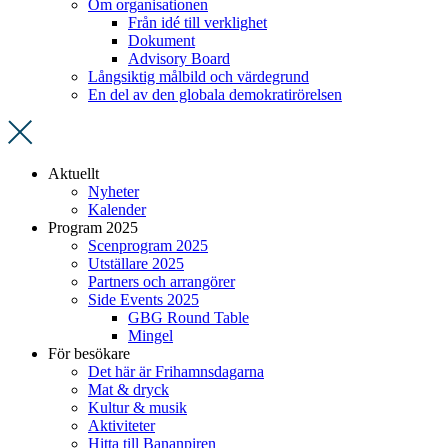
Om organisationen
Från idé till verklighet
Dokument
Advisory Board
Långsiktig målbild och värdegrund
En del av den globala demokratirörelsen
Aktuellt
Nyheter
Kalender
Program 2025
Scenprogram 2025
Utställare 2025
Partners och arrangörer
Side Events 2025
GBG Round Table
Mingel
För besökare
Det här är Frihamnsdagarna
Mat & dryck
Kultur & musik
Aktiviteter
Hitta till Bananpiren