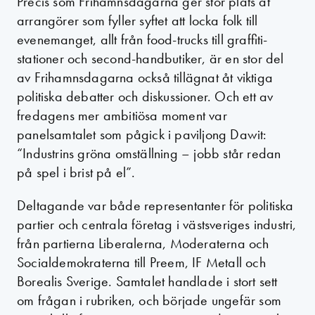
Precis som Frihamnsdagarna ger stor plats åt
arrangörer som fyller syftet att locka folk till
evenemanget, allt från food-trucks till graffiti-
stationer och second-handbutiker, är en stor del
av Frihamnsdagarna också tillägnat åt viktiga
politiska debatter och diskussioner. Och ett av
fredagens mer ambitiösa moment var
panelsamtalet som pågick i paviljong Dawit:
“Industrins gröna omställning – jobb står redan
på spel i brist på el”.
Deltagande var både representanter för politiska
partier och centrala företag i västsveriges industri,
från partierna Liberalerna, Moderaterna och
Socialdemokraterna till Preem, IF Metall och
Borealis Sverige. Samtalet handlade i stort sett
om frågan i rubriken, och började ungefär som